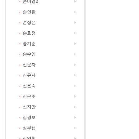
손미경2
손인환
손정은
손효정
송기순
송수영
신문자
신유자
신은숙
신은주
신지안
심경보
심부섭
심영철