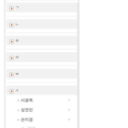
ㄱ
ㄴ
ㄹ
ㅁ
ㅂ
ㅅ
서광옥
성연진
손미경