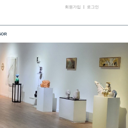
회원가입
로그인
SOR