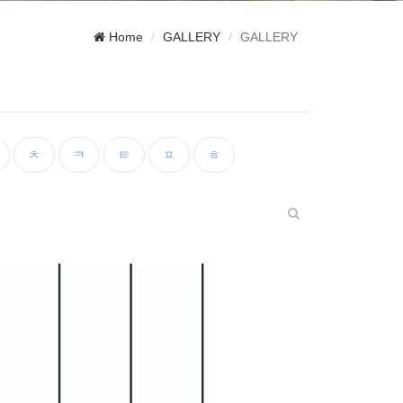
Home
GALLERY
GALLERY
ㅊ
ㅋ
ㅌ
ㅍ
ㅎ