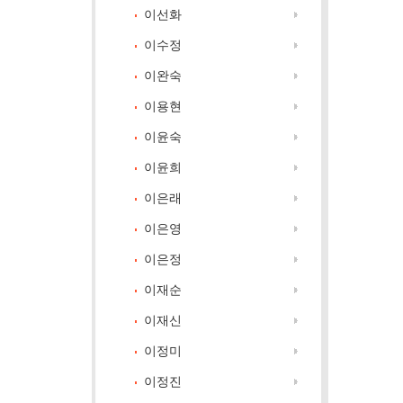
이선화
이수정
이완숙
이용현
이윤숙
이윤희
이은래
이은영
이은정
이재순
이재신
이정미
이정진