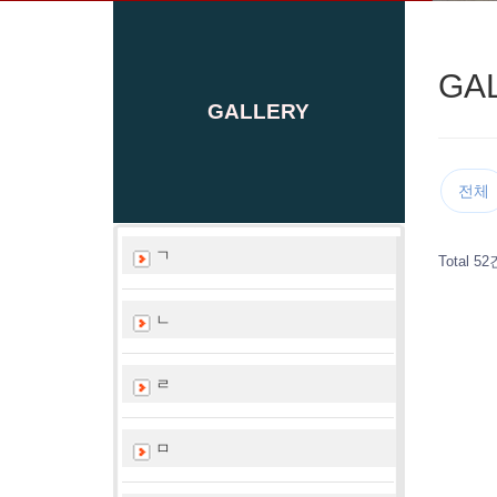
GA
GALLERY
전체
ㄱ
Total 52
ㄴ
ㄹ
ㅁ