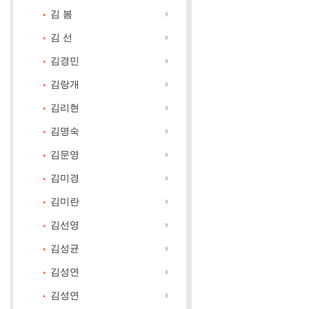
김 봄
김 선
김경민
김랑개
김리현
김명숙
김문영
김미경
김미란
김선영
김성균
김성연
김성연