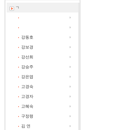
ㄱ
강동호
강보경
강선희
강승주
강은엽
고경숙
고경자
고혜숙
구정령
김 연