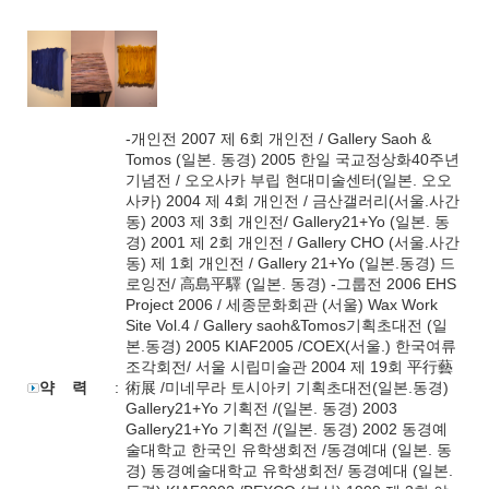
-개인전 2007 제 6회 개인전 / Gallery Saoh &
Tomos (일본. 동경) 2005 한일 국교정상화40주년
기념전 / 오오사카 부립 현대미술센터(일본. 오오
사카) 2004 제 4회 개인전 / 금산갤러리(서울.사간
동) 2003 제 3회 개인전/ Gallery21+Yo (일본. 동
경) 2001 제 2회 개인전 / Gallery CHO (서울.사간
동) 제 1회 개인전 / Gallery 21+Yo (일본.동경) 드
로잉전/ 高島平驛 (일본. 동경) -그룹전 2006 EHS
Project 2006 / 세종문화회관 (서울) Wax Work
Site Vol.4 / Gallery saoh&Tomos기획초대전 (일
본.동경) 2005 KIAF2005 /COEX(서울.) 한국여류
조각회전/ 서울 시립미술관 2004 제 19회 平行藝
약 력
:
術展 /미네무라 토시아키 기획초대전(일본.동경)
Gallery21+Yo 기획전 /(일본. 동경) 2003
Gallery21+Yo 기획전 /(일본. 동경) 2002 동경예
술대학교 한국인 유학생회전 /동경예대 (일본. 동
경) 동경예술대학교 유학생회전/ 동경예대 (일본.