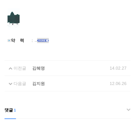
..
약 력
:
이전글
김혜명
14.02.27
다음글
김지원
12.06.26
댓글
1