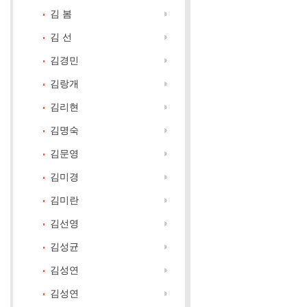
김 봄
김 선
김경민
김랑개
김리현
김명숙
김문영
김미경
김미란
김선영
김성균
김성연
김성연