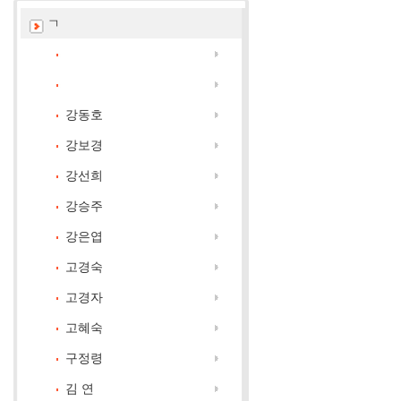
ㄱ
강동호
강보경
강선희
강승주
강은엽
고경숙
고경자
고혜숙
구정령
김 연