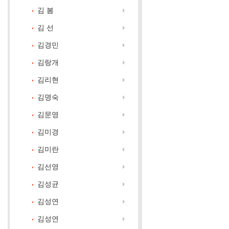
김 봄
김 선
김경민
김랑개
김리현
김명숙
김문영
김미경
김미란
김선영
김성균
김성연
김성연