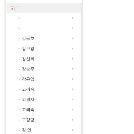
ㄱ
강동호
강보경
강선희
강승주
강은엽
고경숙
고경자
고혜숙
구정령
김 연